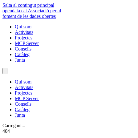
Salta al contingut principal
opendata
.cat
Associació per al
foment de les dades obertes
Qui som
Activitats
Projectes
MCP Server
Consells
Catàleg
Junta
Qui som
Activitats
Projectes
MCP Server
Consells
Catàleg
Junta
Carregant...
404