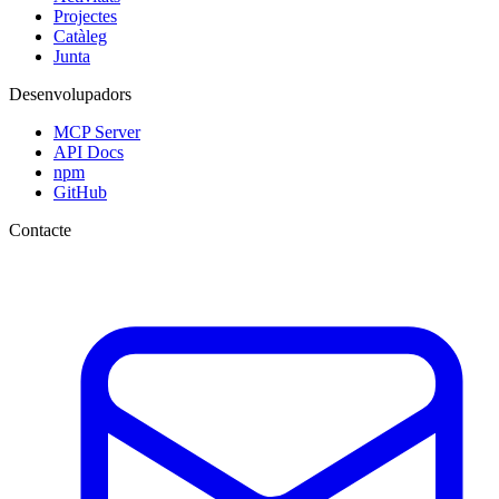
Projectes
Catàleg
Junta
Desenvolupadors
MCP Server
API Docs
npm
GitHub
Contacte