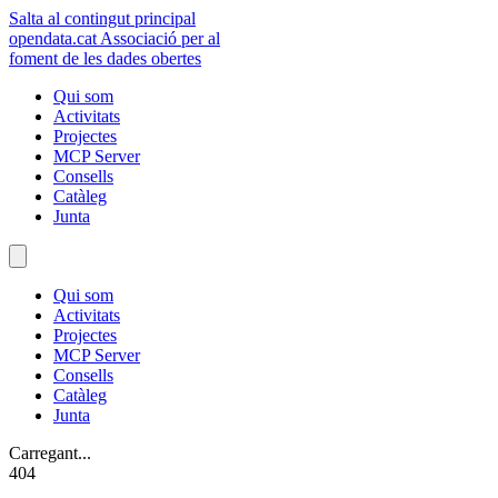
Salta al contingut principal
opendata
.cat
Associació per al
foment de les dades obertes
Qui som
Activitats
Projectes
MCP Server
Consells
Catàleg
Junta
Qui som
Activitats
Projectes
MCP Server
Consells
Catàleg
Junta
Carregant...
404