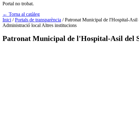
Portal no trobat.
← Torna al catàleg
Inici
/
Portals de transparència
/
Patronat Municipal de l'Hospital-Asil
Administració local
Altres institucions
Patronat Municipal de l'Hospital-Asil del 