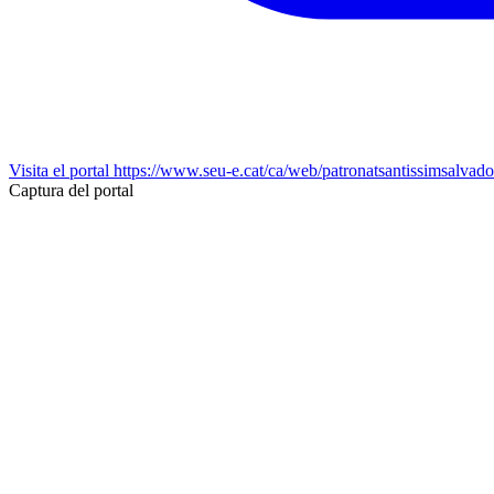
Visita el portal
https://www.seu-e.cat/ca/web/patronatsantissimsalvado
Captura del portal