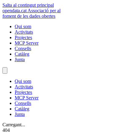
Salta al contingut principal
opendata
.cat
Associació per al
foment de les dades obertes
Qui som
Activitats
Projectes
MCP Server
Consells
Catàleg
Junta
Qui som
Activitats
Projectes
MCP Server
Consells
Catàleg
Junta
Carregant...
404